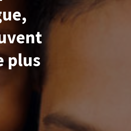
gue,
euvent
e plus