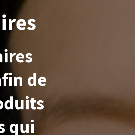
ires
ires
fin de
oduits
s qui