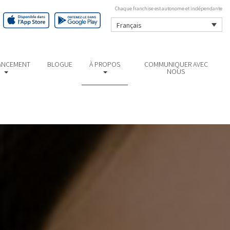
Chaque franchise est autonome et indépendante
Français
ANCEMENT
BLOGUE
À PROPOS
COMMUNIQUER AVEC
NOUS