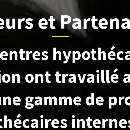
eurs et Partena
Centres hypothéca
n ont travaillé a
une gamme de pr
hécaires interne